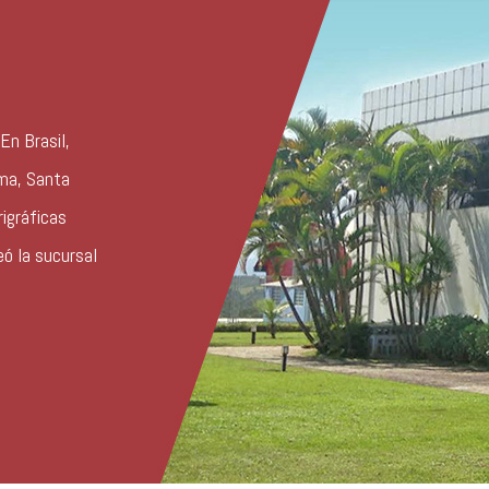
En Brasil,
úma, Santa
rigráficas
eó la sucursal