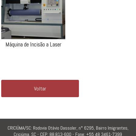
Máquina de Incisão a Laser
Voltar
CRICIÚMA/SC: Rodovia Otávio Dassoler, n° 6295, Bairro Imigrantes,
Criciúma, SC - CEP: 88.813-600 - Fone: +55 48 3461-7399