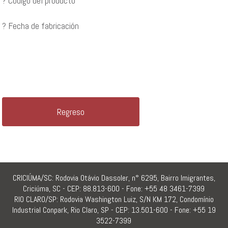
? Código del producto
? Fecha de fabricación
Regreso
CRICIÚMA/SC: Rodovia Otávio Dassoler, n° 6295, Bairro Imigrantes,
Criciúma, SC - CEP: 88.813-600 - Fone: +55 48 3461-7399
RIO CLARO/SP: Rodovia Washington Luiz, S/N KM 172, Condomínio
Industrial Conpark, Rio Claro, SP - CEP: 13.501-600 - Fone: +55 19
3522-7399